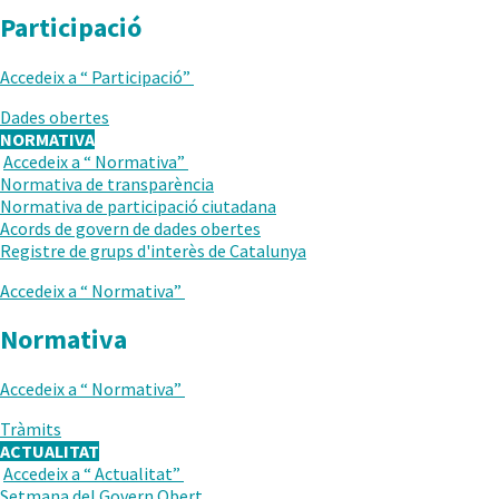
Participació
Accedeix a “
Participació
”
Dades obertes
NORMATIVA
Accedeix a “
Normativa
”
TORNAR
Normativa de transparència
AL
Normativa de participació ciutadana
NIVELL
Acords de govern de dades obertes
ANTERIOR
Registre de grups d'interès de Catalunya
Accedeix a “
Normativa
”
Normativa
Accedeix a “
Normativa
”
Tràmits
ACTUALITAT
Accedeix a “
Actualitat
”
TORNAR
Setmana del Govern Obert