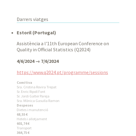
Darrers viatges
Estoril (Portugal)
Assistència a l'11th European Conference on
Quality in Official Statistics (Q2024)
4/6/2024 → 7/6/2024
https://www.q2024.pt/programme/sessions
Comitiva
Sra. Cristina Rovira Trepat
Sr. Enric Ripoll Font
Sr. Jordi Galter Pareja
Sra. Mònica Gasulla Ramon
Despeses
Dietes i manutenció
68,55 €
Hotels i allotjament
601,74 €
Transport
364,75 €