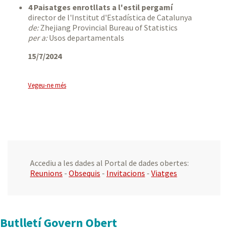
4 Paisatges enrotllats a l'estil pergamí
director de l'Institut d'Estadística de Catalunya
de:
Zhejiang Provincial Bureau of Statistics
per a:
Usos departamentals
15/7/2024
Vegeu-ne més
Accediu a les dades al Portal de dades obertes:
Reunions
-
Obsequis
-
Invitacions
-
Viatges
Butlletí Govern Obert