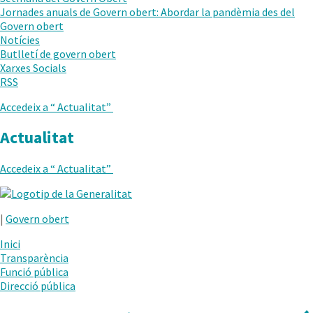
AL
Jornades anuals de Govern obert: Abordar la pandèmia des del
NIVELL
Govern obert
ANTERIOR
Notícies
Butlletí de govern obert
Xarxes Socials
RSS
Accedeix a “
Actualitat
”
Actualitat
Accedeix a “
Actualitat
”
.
Obre
|
Govern obert
en
una
Inici
nova
Transparència
finestra.
Funció pública
Direcció pública