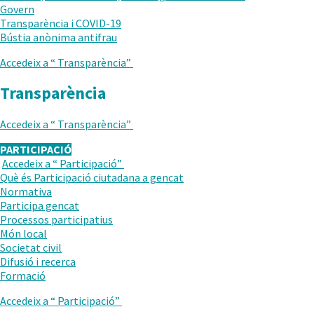
Govern
Transparència i COVID-19
.
Bústia anònima antifrau
Obre
Accedeix a “
Transparència
”
en
una
Transparència
nova
finestra.
Accedeix a “
Transparència
”
PARTICIPACIÓ
Accedeix a “
Participació
”
TORNAR
Què és Participació ciutadana a gencat
AL
Normativa
NIVELL
.
Participa gencat
ANTERIOR
Obre
.
Processos participatius
en
Obre
Món local
una
en
Societat civil
nova
una
Difusió i recerca
finestra.
nova
Formació
finestra.
Accedeix a “
Participació
”