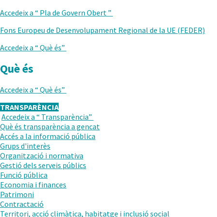
ANTERIOR
Accedeix a “
Pla de Govern Obert
”
Fons Europeu de Desenvolupament Regional de la UE (FEDER)
Accedeix a “
Què és
”
Què és
Accedeix a “
Què és
”
TRANSPARÈNCIA
Accedeix a “
Transparència
”
TORNAR
Què és transparència a gencat
AL
Accés a la informació pública
NIVELL
Grups d'interès
ANTERIOR
Organització i normativa
Gestió dels serveis públics
Funció pública
Economia i finances
Patrimoni
Contractació
Territori, acció climàtica, habitatge i inclusió social