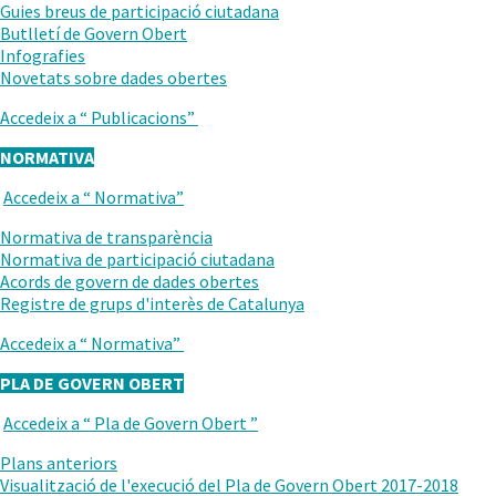
ANTERIOR
Guies breus de participació ciutadana
Butlletí de Govern Obert
Infografies
.
Novetats sobre dades obertes
Obre
Accedeix a “
Publicacions
”
en
una
NORMATIVA
nova
finestra.
Accedeix a “
Normativa
”
TORNAR
AL
Normativa de transparència
NIVELL
Normativa de participació ciutadana
ANTERIOR
Acords de govern de dades obertes
Registre de grups d'interès de Catalunya
Accedeix a “
Normativa
”
PLA DE GOVERN OBERT
Accedeix a “
Pla de Govern Obert
”
TORNAR
AL
Plans anteriors
NIVELL
Visualització de l'execució del Pla de Govern Obert 2017-2018