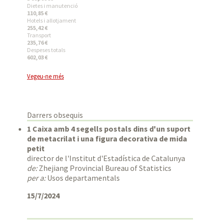
Dietes i manutenció
110,85 €
Hotels i allotjament
255,42 €
Transport
235,76 €
Despeses totals
602,03 €
Vegeu-ne més
Darrers obsequis
1 Caixa amb 4 segells postals dins d'un suport
de metacrilat i una figura decorativa de mida
petit
director de l'Institut d'Estadística de Catalunya
de:
Zhejiang Provincial Bureau of Statistics
per a:
Usos departamentals
15/7/2024