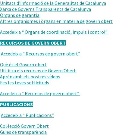
ANTERIOR
Unitats d'informació de la Generalitat de Catalunya
Xarxa de Governs Transparents de Catalunya
Òrgans de garantia
Altres organismes i òrgans en matèria de govern obert
Accedeix a “
Òrgans de coordinació, impuls i control
”
RECURSOS DE GOVERN OBERT
Accedeix a “
Recursos de govern obert
”
TORNAR
AL
.
Què és el Govern obert
NIVELL
Obre
Utilitza els recursos de Govern Obert
ANTERIOR
en
.
Aprèn amb els nostres vídeos
una
Obre
Fes les teves sol·licituds
nova
en
Accedeix a “
Recursos de govern obert
”
finestra.
una
nova
PUBLICACIONS
finestra.
Accedeix a “
Publicacions
”
TORNAR
AL
Col·lecció Govern Obert
NIVELL
Guies de transparència