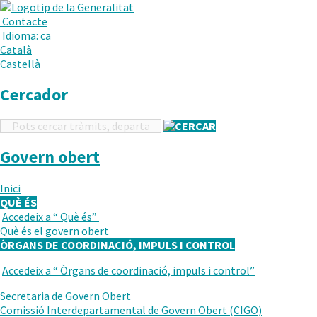
.
Obre
Menú
Contacte
en
Idioma:
ca
una
Català
nova
Castellà
finestra.
Cercador
Cercador
Govern obert
Inici
QUÈ ÉS
Accedeix a “
Què és
”
TORNAR
Què és el govern obert
AL
ÒRGANS DE COORDINACIÓ, IMPULS I CONTROL
NIVELL
ANTERIOR
Accedeix a “
Òrgans de coordinació, impuls i control
”
TORNAR
AL
Secretaria de Govern Obert
NIVELL
Comissió Interdepartamental de Govern Obert (CIGO)