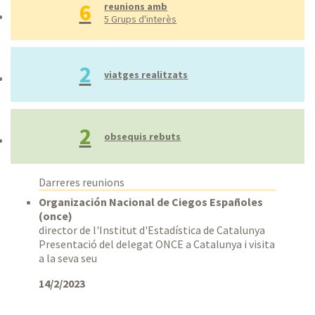
6
Darrer any
reunions amb
5 Grups d'interès
Tot
Rang personalitzat
2
viatges realitzats
2
obsequis rebuts
Darreres reunions
Organización Nacional de Ciegos Españoles
(once)
director de l'Institut d'Estadística de Catalunya
Presentació del delegat ONCE a Catalunya i visita
a la seva seu
14/2/2023