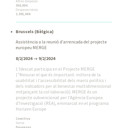
Altres despeses
356,00 €
Despeses totals
1.391,04 €
Brussels (Bèlgica)
Assistència a la reunió d'arrencada del projecte
europeu MERGE
8/2/2024 → 9/2/2024
L'Idescat participa en el Projecte MERGE
("Mesurar el que és important: millora de la
usabilitat i l'accessibilitat dels marcs polítics i
dels indicadors per al benestar multidimensional
mitjançant la col·laboració). MERGE és un
projecte subvencionat per l'Agència Europea
d'Investigació (REA), emmarcat en el programa
Horizen Europe
Comitiva
Sense
Despeses