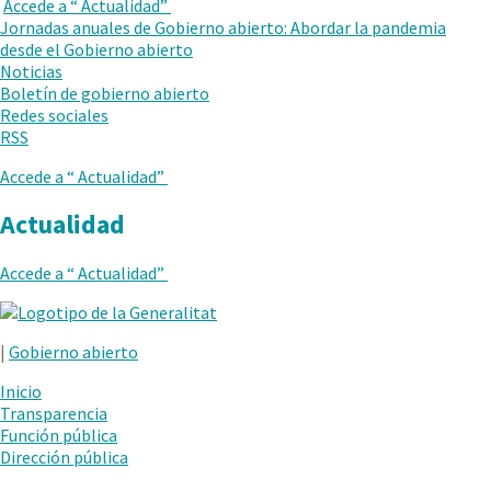
en
Accede a “
Actualidad
”
VUELVE
una
Jornadas anuales de Gobierno abierto: Abordar la pandemia
AL
nueva
desde el Gobierno abierto
NIVEL
ventana.
Noticias
ANTERIOR
Boletín de gobierno abierto
Redes sociales
RSS
Accede a “
Actualidad
”
Actualidad
Accede a “
Actualidad
”
.
Abrir
|
Gobierno abierto
en
una
Inicio
nueva
Transparencia
ventana.
Función pública
Dirección pública