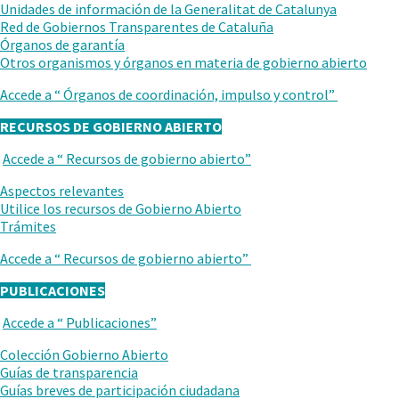
ANTERIOR
Unidades de información de la Generalitat de Catalunya
Red de Gobiernos Transparentes de Cataluña
Órganos de garantía
Otros organismos y órganos en materia de gobierno abierto
Accede a “
Órganos de coordinación, impulso y control
”
RECURSOS DE GOBIERNO ABIERTO
Accede a “
Recursos de gobierno abierto
”
VUELVE
AL
Aspectos relevantes
NIVEL
Utilice los recursos de Gobierno Abierto
ANTERIOR
Trámites
Accede a “
Recursos de gobierno abierto
”
PUBLICACIONES
Accede a “
Publicaciones
”
VUELVE
AL
Colección Gobierno Abierto
NIVEL
Guías de transparencia
ANTERIOR
Guías breves de participación ciudadana