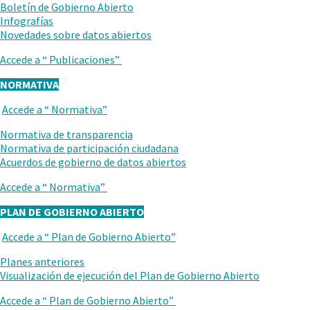
Boletín de Gobierno Abierto
Infografías
.
Novedades sobre datos abiertos
Abrir
Accede a “
Publicaciones
”
en
una
NORMATIVA
nueva
ventana.
Accede a “
Normativa
”
VUELVE
AL
Normativa de transparencia
NIVEL
Normativa de participación ciudadana
ANTERIOR
Acuerdos de gobierno de datos abiertos
Accede a “
Normativa
”
PLAN DE GOBIERNO ABIERTO
Accede a “
Plan de Gobierno Abierto
”
VUELVE
AL
Planes anteriores
NIVEL
Visualización de ejecución del Plan de Gobierno Abierto
ANTERIOR
Accede a “
Plan de Gobierno Abierto
”