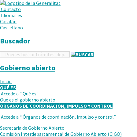
.
Abrir
Menú
Contacto
en
Idioma:
es
una
Catalán
nueva
Castellano
ventana.
Buscador
Buscador
Gobierno abierto
Inicio
QUÉ ES
Accede a “
Qué es
”
VUELVE
Qué es el gobierno abierto
AL
ÓRGANOS DE COORDINACIÓN, IMPULSO Y CONTROL
NIVEL
ANTERIOR
Accede a “
Órganos de coordinación, impulso y control
”
VUELVE
AL
Secretaría de Gobierno Abierto
NIVEL
Comisión Interdepartamental de Gobierno Abierto (CIGO)