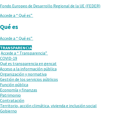
Fondo Europeo de Desarrollo Regional de la UE (FEDER)
Accede a “
Qué es
”
Qué es
Accede a “
Qué es
”
TRANSPARENCIA
Accede a “
Transparencia
”
VUELVE
COVID-19
AL
Qué es transparencia en gencat
NIVEL
Acceso a la información pública
ANTERIOR
Organización y normativa
Gestión de los servicios públicos
Función pública
Economía y finanzas
Patrimonio
Contratación
Territorio, acción climática, vivienda e inclusión social
Gobierno