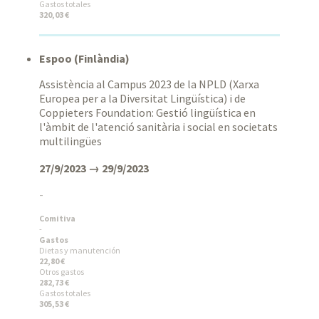
Gastos totales
320,03 €
Espoo (Finlàndia)
Assistència al Campus 2023 de la NPLD (Xarxa
Europea per a la Diversitat Lingüística) i de
Coppieters Foundation: Gestió lingüística en
l'àmbit de l'atenció sanitària i social en societats
multilingües
27/9/2023 → 29/9/2023
-
Comitiva
-
Gastos
Dietas y manutención
22,80 €
Otros gastos
282,73 €
Gastos totales
305,53 €