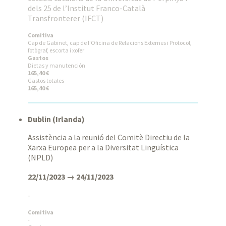
dels 25 de l’lnstitut Franco-Català
Transfronterer (IFCT)
Comitiva
Cap de Gabinet, cap de l'Oficina de Relacions Externes i Protocol,
fotògraf, escorta i xofer
Gastos
Dietas y manutención
165,40 €
Gastos totales
165,40 €
Dublin (Irlanda)
Assistència a la reunió del Comitè Directiu de la
Xarxa Europea per a la Diversitat Lingüística
(NPLD)
22/11/2023 → 24/11/2023
-
Comitiva
-