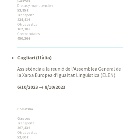
Gastos
Dietas y manutención
53,85 €
Transporte
234,41 €
Otros gastos
162,10 €
Gastos totales
450,36 €
Cagliari (Itàlia)
Assistència a la reunió de l'Assemblea General de
la Xarxa Europea d'Igualtat Lingüística (ELEN)
6/10/2023 → 8/10/2023
-
Comitiva
-
Gastos
Transporte
267,43 €
Otros gastos
52,60 €