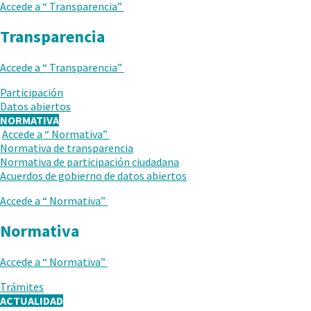
Accede a “
Transparencia
”
Transparencia
Accede a “
Transparencia
”
.
Participación
Abrir
Datos abiertos
en
NORMATIVA
una
Accede a “
Normativa
”
VUELVE
nueva
Normativa de transparencia
AL
ventana.
Normativa de participación ciudadana
NIVEL
Acuerdos de gobierno de datos abiertos
ANTERIOR
Accede a “
Normativa
”
Normativa
Accede a “
Normativa
”
.
Trámites
Abrir
ACTUALIDAD