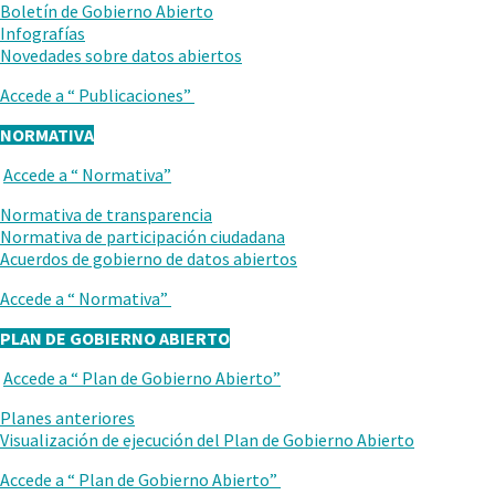
Boletín de Gobierno Abierto
Infografías
.
Novedades sobre datos abiertos
Abrir
Accede a “
Publicaciones
”
en
una
NORMATIVA
nueva
ventana.
Accede a “
Normativa
”
VUELVE
AL
Normativa de transparencia
NIVEL
Normativa de participación ciudadana
ANTERIOR
Acuerdos de gobierno de datos abiertos
Accede a “
Normativa
”
PLAN DE GOBIERNO ABIERTO
Accede a “
Plan de Gobierno Abierto
”
VUELVE
AL
Planes anteriores
NIVEL
Visualización de ejecución del Plan de Gobierno Abierto
ANTERIOR
Accede a “
Plan de Gobierno Abierto
”