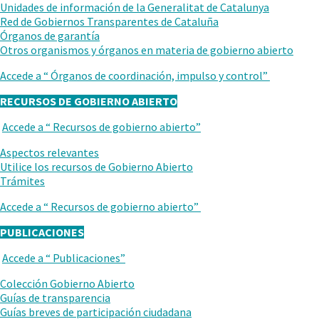
ANTERIOR
Unidades de información de la Generalitat de Catalunya
Red de Gobiernos Transparentes de Cataluña
Órganos de garantía
Otros organismos y órganos en materia de gobierno abierto
Accede a “
Órganos de coordinación, impulso y control
”
RECURSOS DE GOBIERNO ABIERTO
Accede a “
Recursos de gobierno abierto
”
VUELVE
AL
Aspectos relevantes
NIVEL
Utilice los recursos de Gobierno Abierto
ANTERIOR
Trámites
Accede a “
Recursos de gobierno abierto
”
PUBLICACIONES
Accede a “
Publicaciones
”
VUELVE
AL
Colección Gobierno Abierto
NIVEL
Guías de transparencia
ANTERIOR
Guías breves de participación ciudadana