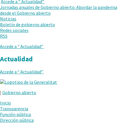
en
Accede a “
Actualidad
”
VUELVE
una
Jornadas anuales de Gobierno abierto: Abordar la pandemia
AL
nueva
desde el Gobierno abierto
NIVEL
ventana.
Noticias
ANTERIOR
Boletín de gobierno abierto
Redes sociales
RSS
Accede a “
Actualidad
”
Actualidad
Accede a “
Actualidad
”
.
Abrir
|
Gobierno abierto
en
una
Inicio
nueva
Transparencia
ventana.
Función pública
Dirección pública