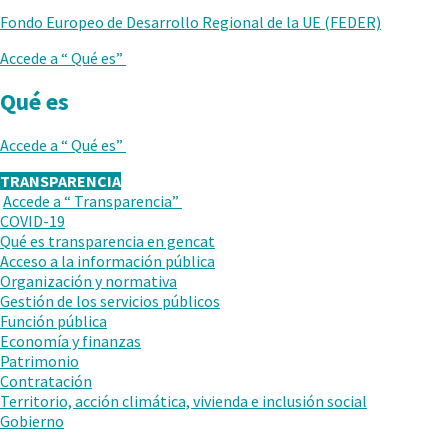
Fondo Europeo de Desarrollo Regional de la UE (FEDER)
Accede a “
Qué es
”
Qué es
Accede a “
Qué es
”
TRANSPARENCIA
Accede a “
Transparencia
”
VUELVE
COVID-19
AL
Qué es transparencia en gencat
NIVEL
Acceso a la información pública
ANTERIOR
Organización y normativa
Gestión de los servicios públicos
Función pública
Economía y finanzas
Patrimonio
Contratación
Territorio, acción climática, vivienda e inclusión social
Gobierno