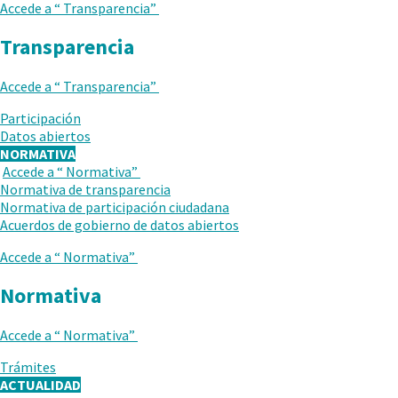
Accede a “
Transparencia
”
Transparencia
Accede a “
Transparencia
”
.
Participación
Abrir
Datos abiertos
en
NORMATIVA
una
Accede a “
Normativa
”
VUELVE
nueva
Normativa de transparencia
AL
ventana.
Normativa de participación ciudadana
NIVEL
Acuerdos de gobierno de datos abiertos
ANTERIOR
Accede a “
Normativa
”
Normativa
Accede a “
Normativa
”
.
Trámites
Abrir
ACTUALIDAD