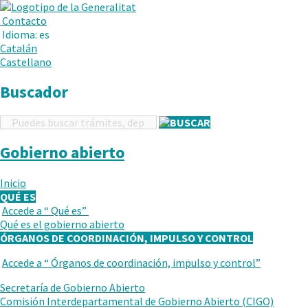
.
Abrir
Menú
Contacto
en
Idioma:
es
una
Catalán
nueva
Castellano
ventana.
Buscador
Buscador
Gobierno abierto
Inicio
QUÉ ES
Accede a “
Qué es
”
VUELVE
Qué es el gobierno abierto
AL
ÓRGANOS DE COORDINACIÓN, IMPULSO Y CONTROL
NIVEL
ANTERIOR
Accede a “
Órganos de coordinación, impulso y control
”
VUELVE
AL
Secretaría de Gobierno Abierto
NIVEL
Comisión Interdepartamental de Gobierno Abierto (CIGO)