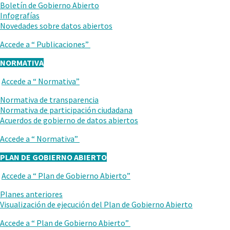
Boletín de Gobierno Abierto
Infografías
.
Novedades sobre datos abiertos
Abrir
Accede a “
Publicaciones
”
en
una
NORMATIVA
nueva
ventana.
Accede a “
Normativa
”
VUELVE
AL
Normativa de transparencia
NIVEL
Normativa de participación ciudadana
ANTERIOR
Acuerdos de gobierno de datos abiertos
Accede a “
Normativa
”
PLAN DE GOBIERNO ABIERTO
Accede a “
Plan de Gobierno Abierto
”
VUELVE
AL
Planes anteriores
NIVEL
Visualización de ejecución del Plan de Gobierno Abierto
ANTERIOR
Accede a “
Plan de Gobierno Abierto
”