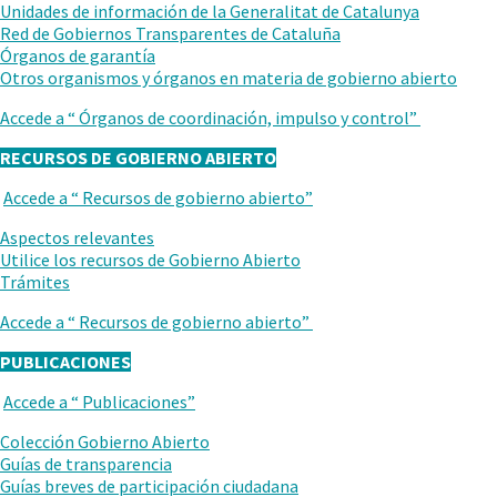
ANTERIOR
Unidades de información de la Generalitat de Catalunya
Red de Gobiernos Transparentes de Cataluña
Órganos de garantía
Otros organismos y órganos en materia de gobierno abierto
Accede a “
Órganos de coordinación, impulso y control
”
RECURSOS DE GOBIERNO ABIERTO
Accede a “
Recursos de gobierno abierto
”
VUELVE
AL
Aspectos relevantes
NIVEL
Utilice los recursos de Gobierno Abierto
ANTERIOR
Trámites
Accede a “
Recursos de gobierno abierto
”
PUBLICACIONES
Accede a “
Publicaciones
”
VUELVE
AL
Colección Gobierno Abierto
NIVEL
Guías de transparencia
ANTERIOR
Guías breves de participación ciudadana