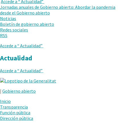
en
Accede a “
Actualidad
”
VUELVE
una
Jornadas anuales de Gobierno abierto: Abordar la pandemia
AL
nueva
desde el Gobierno abierto
NIVEL
ventana.
Noticias
ANTERIOR
Boletín de gobierno abierto
Redes sociales
RSS
Accede a “
Actualidad
”
Actualidad
Accede a “
Actualidad
”
.
Abrir
|
Gobierno abierto
en
una
Inicio
nueva
Transparencia
ventana.
Función pública
Dirección pública