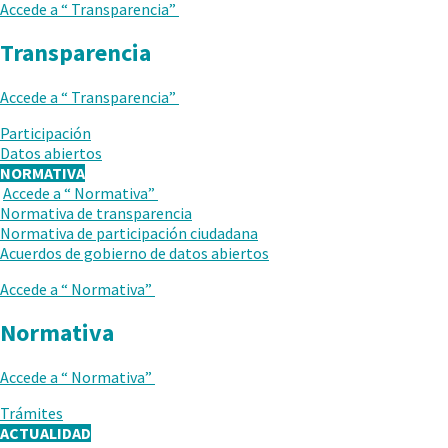
Accede a “
Transparencia
”
Transparencia
Accede a “
Transparencia
”
.
Participación
Abrir
Datos abiertos
en
NORMATIVA
una
Accede a “
Normativa
”
VUELVE
nueva
Normativa de transparencia
AL
ventana.
Normativa de participación ciudadana
NIVEL
Acuerdos de gobierno de datos abiertos
ANTERIOR
Accede a “
Normativa
”
Normativa
Accede a “
Normativa
”
.
Trámites
Abrir
ACTUALIDAD