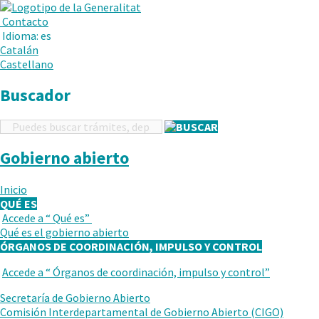
.
Abrir
Menú
Contacto
en
Idioma:
es
una
Catalán
nueva
Castellano
ventana.
Buscador
Buscador
Gobierno abierto
Inicio
QUÉ ES
Accede a “
Qué es
”
VUELVE
Qué es el gobierno abierto
AL
ÓRGANOS DE COORDINACIÓN, IMPULSO Y CONTROL
NIVEL
ANTERIOR
Accede a “
Órganos de coordinación, impulso y control
”
VUELVE
AL
Secretaría de Gobierno Abierto
NIVEL
Comisión Interdepartamental de Gobierno Abierto (CIGO)