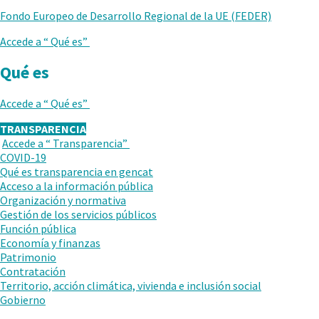
Fondo Europeo de Desarrollo Regional de la UE (FEDER)
Accede a “
Qué es
”
Qué es
Accede a “
Qué es
”
TRANSPARENCIA
Accede a “
Transparencia
”
VUELVE
COVID-19
AL
Qué es transparencia en gencat
NIVEL
Acceso a la información pública
ANTERIOR
Organización y normativa
Gestión de los servicios públicos
Función pública
Economía y finanzas
Patrimonio
Contratación
Territorio, acción climática, vivienda e inclusión social
Gobierno