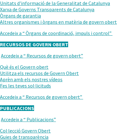
ANTERIOR
Unitats d'informació de la Generalitat de Catalunya
Xarxa de Governs Transparents de Catalunya
Òrgans de garantia
Altres organismes i òrgans en matèria de govern obert
Accedeix a “
Òrgans de coordinació, impuls i control
”
RECURSOS DE GOVERN OBERT
Accedeix a “
Recursos de govern obert
”
TORNAR
AL
.
Què és el Govern obert
NIVELL
Obre
Utilitza els recursos de Govern Obert
ANTERIOR
en
.
Aprèn amb els nostres vídeos
una
Obre
Fes les teves sol·licituds
nova
en
Accedeix a “
Recursos de govern obert
”
finestra.
una
nova
PUBLICACIONS
finestra.
Accedeix a “
Publicacions
”
TORNAR
AL
Col·lecció Govern Obert
NIVELL
Guies de transparència