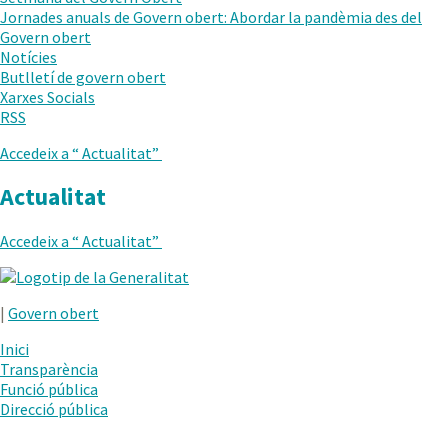
AL
Jornades anuals de Govern obert: Abordar la pandèmia des del
NIVELL
Govern obert
ANTERIOR
Notícies
Butlletí de govern obert
Xarxes Socials
RSS
Accedeix a “
Actualitat
”
Actualitat
Accedeix a “
Actualitat
”
.
Obre
|
Govern obert
en
una
Inici
nova
Transparència
finestra.
Funció pública
Direcció pública