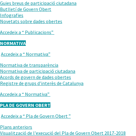
ANTERIOR
Guies breus de participació ciutadana
Butlletí de Govern Obert
Infografies
.
Novetats sobre dades obertes
Obre
Accedeix a “
Publicacions
”
en
una
NORMATIVA
nova
finestra.
Accedeix a “
Normativa
”
TORNAR
AL
Normativa de transparència
NIVELL
Normativa de participació ciutadana
ANTERIOR
Acords de govern de dades obertes
Registre de grups d'interès de Catalunya
Accedeix a “
Normativa
”
PLA DE GOVERN OBERT
Accedeix a “
Pla de Govern Obert
”
TORNAR
AL
Plans anteriors
NIVELL
Visualització de l'execució del Pla de Govern Obert 2017-2018