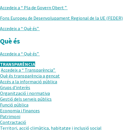
ANTERIOR
Accedeix a “
Pla de Govern Obert
”
Fons Europeu de Desenvolupament Regional de la UE (FEDER)
Accedeix a “
Què és
”
Què és
Accedeix a “
Què és
”
TRANSPARÈNCIA
Accedeix a “
Transparència
”
TORNAR
Què és transparència a gencat
AL
Accés a la informació pública
NIVELL
Grups d'interès
ANTERIOR
Organització i normativa
Gestió dels serveis públics
Funció pública
Economia i finances
Patrimoni
Contractació
Territori, acció climàtica, habitatge i inclusió social