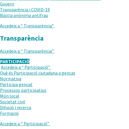
Govern
Transparència i COVID-19
.
Bústia anònima antifrau
Obre
Accedeix a “
Transparència
”
en
una
Transparència
nova
finestra.
Accedeix a “
Transparència
”
PARTICIPACIÓ
Accedeix a “
Participació
”
TORNAR
Què és Participació ciutadana a gencat
AL
Normativa
NIVELL
.
Participa gencat
ANTERIOR
Obre
.
Processos participatius
en
Obre
Món local
una
en
Societat civil
nova
una
Difusió i recerca
finestra.
nova
Formació
finestra.
Accedeix a “
Participació
”