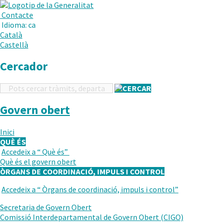
.
Obre
Menú
Contacte
en
Idioma:
ca
una
Català
nova
Castellà
finestra.
Cercador
Cercador
Govern obert
Inici
QUÈ ÉS
Accedeix a “
Què és
”
TORNAR
Què és el govern obert
AL
ÒRGANS DE COORDINACIÓ, IMPULS I CONTROL
NIVELL
ANTERIOR
Accedeix a “
Òrgans de coordinació, impuls i control
”
TORNAR
AL
Secretaria de Govern Obert
NIVELL
Comissió Interdepartamental de Govern Obert (CIGO)