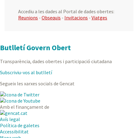
Accediu a les dades al Portal de dades obertes:
Reunions
-
Obsequis
-
Invitacions
-
Viatges
Butlletí Govern Obert
Transparència, dades obertes i participació ciutadana
Subscriviu-vos al butlletí
Segueix les xarxes socials de Gencat
Amb el finançament de
.
Obre
Avís legal
en
Política de galetes
una
Accessibilitat
nova
Mapa web