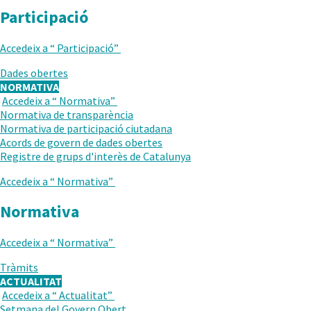
Participació
Accedeix a “
Participació
”
Dades obertes
NORMATIVA
Accedeix a “
Normativa
”
TORNAR
Normativa de transparència
AL
Normativa de participació ciutadana
NIVELL
Acords de govern de dades obertes
ANTERIOR
Registre de grups d'interès de Catalunya
Accedeix a “
Normativa
”
Normativa
Accedeix a “
Normativa
”
Tràmits
ACTUALITAT
Accedeix a “
Actualitat
”
TORNAR
Setmana del Govern Obert