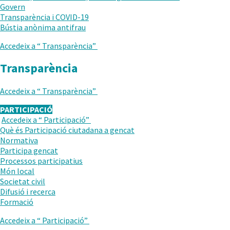
Govern
Transparència i COVID-19
.
Bústia anònima antifrau
Obre
Accedeix a “
Transparència
”
en
una
Transparència
nova
finestra.
Accedeix a “
Transparència
”
PARTICIPACIÓ
Accedeix a “
Participació
”
TORNAR
Què és Participació ciutadana a gencat
AL
Normativa
NIVELL
.
Participa gencat
ANTERIOR
Obre
.
Processos participatius
en
Obre
Món local
una
en
Societat civil
nova
una
Difusió i recerca
finestra.
nova
Formació
finestra.
Accedeix a “
Participació
”