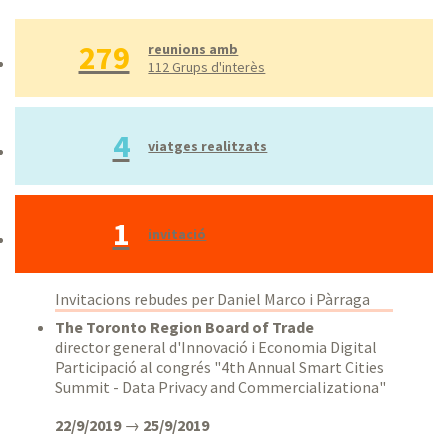
Darrers tres mesos
279
Darrer any
reunions amb
112 Grups d'interès
Tot
Rang personalitzat
4
viatges realitzats
1
invitació
Invitacions rebudes per Daniel Marco i Pàrraga
The Toronto Region Board of Trade
director general d'Innovació i Economia Digital
Participació al congrés "4th Annual Smart Cities
Summit - Data Privacy and Commercializationa"
22/9/2019
→
25/9/2019