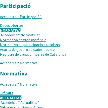
Participació
Accedeix a “
Participació
”
Dades obertes
NORMATIVA
Accedeix a “
Normativa
”
TORNAR
Normativa de transparència
AL
Normativa de participació ciutadana
NIVELL
Acords de govern de dades obertes
ANTERIOR
Registre de grups d'interès de Catalunya
Accedeix a “
Normativa
”
Normativa
Accedeix a “
Normativa
”
Tràmits
ACTUALITAT
Accedeix a “
Actualitat
”
TORNAR
Setmana del Govern Obert