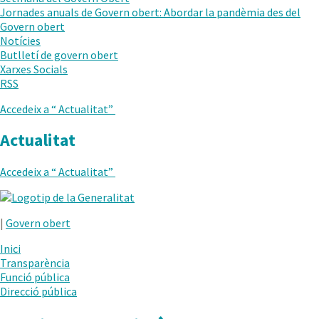
AL
Jornades anuals de Govern obert: Abordar la pandèmia des del
NIVELL
Govern obert
ANTERIOR
Notícies
Butlletí de govern obert
Xarxes Socials
RSS
Accedeix a “
Actualitat
”
Actualitat
Accedeix a “
Actualitat
”
.
Obre
|
Govern obert
en
una
Inici
nova
Transparència
finestra.
Funció pública
Direcció pública