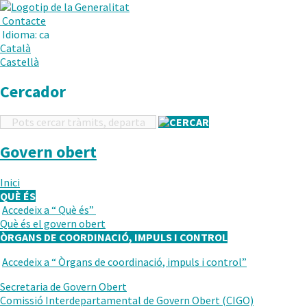
.
Obre
Menú
Contacte
en
Idioma:
ca
una
Català
nova
Castellà
finestra.
Cercador
Cercador
Govern obert
Inici
QUÈ ÉS
Accedeix a “
Què és
”
TORNAR
Què és el govern obert
AL
ÒRGANS DE COORDINACIÓ, IMPULS I CONTROL
NIVELL
ANTERIOR
Accedeix a “
Òrgans de coordinació, impuls i control
”
TORNAR
AL
Secretaria de Govern Obert
NIVELL
Comissió Interdepartamental de Govern Obert (CIGO)