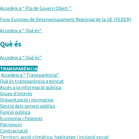
ANTERIOR
Accedeix a “
Pla de Govern Obert
”
Fons Europeu de Desenvolupament Regional de la UE (FEDER)
Accedeix a “
Què és
”
Què és
Accedeix a “
Què és
”
TRANSPARÈNCIA
Accedeix a “
Transparència
”
TORNAR
Què és transparència a gencat
AL
Accés a la informació pública
NIVELL
Grups d'interès
ANTERIOR
Organització i normativa
Gestió dels serveis públics
Funció pública
Economia i finances
Patrimoni
Contractació
Territori, acció climàtica, habitatge i inclusió social