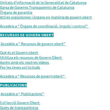
ANTERIOR
Unitats d'informació de la Generalitat de Catalunya
Xarxa de Governs Transparents de Catalunya
Òrgans de garantia
Altres organismes i òrgans en matèria de govern obert
Accedeix a “
Òrgans de coordinació, impuls i control
”
RECURSOS DE GOVERN OBERT
Accedeix a “
Recursos de govern obert
”
TORNAR
AL
.
Què és el Govern obert
NIVELL
Obre
Utilitza els recursos de Govern Obert
ANTERIOR
en
.
Aprèn amb els nostres vídeos
una
Obre
Fes les teves sol·licituds
nova
en
Accedeix a “
Recursos de govern obert
”
finestra.
una
nova
PUBLICACIONS
finestra.
Accedeix a “
Publicacions
”
TORNAR
AL
Col·lecció Govern Obert
NIVELL
Guies de transparència