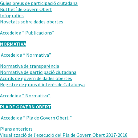
ANTERIOR
Guies breus de participació ciutadana
Butlletí de Govern Obert
Infografies
.
Novetats sobre dades obertes
Obre
Accedeix a “
Publicacions
”
en
una
NORMATIVA
nova
finestra.
Accedeix a “
Normativa
”
TORNAR
AL
Normativa de transparència
NIVELL
Normativa de participació ciutadana
ANTERIOR
Acords de govern de dades obertes
Registre de grups d'interès de Catalunya
Accedeix a “
Normativa
”
PLA DE GOVERN OBERT
Accedeix a “
Pla de Govern Obert
”
TORNAR
AL
Plans anteriors
NIVELL
Visualització de l'execució del Pla de Govern Obert 2017-2018