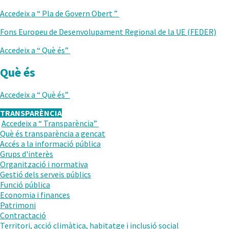
ANTERIOR
Accedeix a “
Pla de Govern Obert
”
Fons Europeu de Desenvolupament Regional de la UE (FEDER)
Accedeix a “
Què és
”
Què és
Accedeix a “
Què és
”
TRANSPARÈNCIA
Accedeix a “
Transparència
”
TORNAR
Què és transparència a gencat
AL
Accés a la informació pública
NIVELL
Grups d'interès
ANTERIOR
Organització i normativa
Gestió dels serveis públics
Funció pública
Economia i finances
Patrimoni
Contractació
Territori, acció climàtica, habitatge i inclusió social