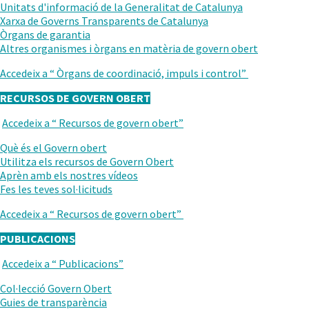
ANTERIOR
Unitats d'informació de la Generalitat de Catalunya
Xarxa de Governs Transparents de Catalunya
Òrgans de garantia
Altres organismes i òrgans en matèria de govern obert
Accedeix a “
Òrgans de coordinació, impuls i control
”
RECURSOS DE GOVERN OBERT
Accedeix a “
Recursos de govern obert
”
TORNAR
AL
.
Què és el Govern obert
NIVELL
Obre
Utilitza els recursos de Govern Obert
ANTERIOR
en
.
Aprèn amb els nostres vídeos
una
Obre
Fes les teves sol·licituds
nova
en
Accedeix a “
Recursos de govern obert
”
finestra.
una
nova
PUBLICACIONS
finestra.
Accedeix a “
Publicacions
”
TORNAR
AL
Col·lecció Govern Obert
NIVELL
Guies de transparència