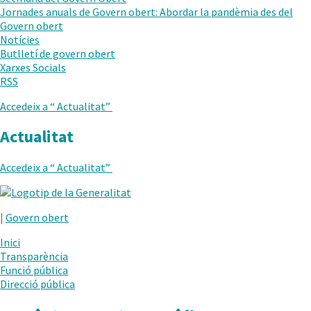
AL
Jornades anuals de Govern obert: Abordar la pandèmia des del
NIVELL
Govern obert
ANTERIOR
Notícies
Butlletí de govern obert
Xarxes Socials
RSS
Accedeix a “
Actualitat
”
Actualitat
Accedeix a “
Actualitat
”
.
Obre
|
Govern obert
en
una
Inici
nova
Transparència
finestra.
Funció pública
Direcció pública