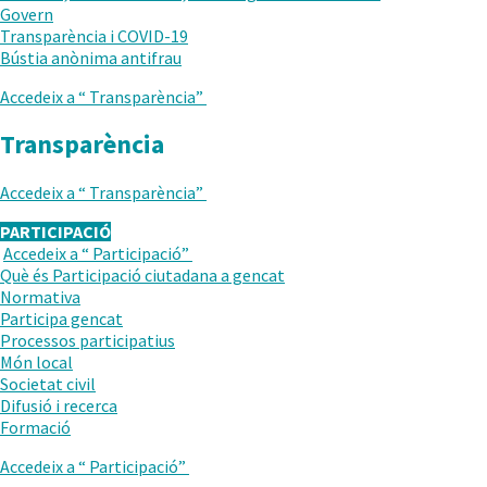
Govern
Transparència i COVID-19
.
Bústia anònima antifrau
Obre
Accedeix a “
Transparència
”
en
una
Transparència
nova
finestra.
Accedeix a “
Transparència
”
PARTICIPACIÓ
Accedeix a “
Participació
”
TORNAR
Què és Participació ciutadana a gencat
AL
Normativa
NIVELL
.
Participa gencat
ANTERIOR
Obre
.
Processos participatius
en
Obre
Món local
una
en
Societat civil
nova
una
Difusió i recerca
finestra.
nova
Formació
finestra.
Accedeix a “
Participació
”