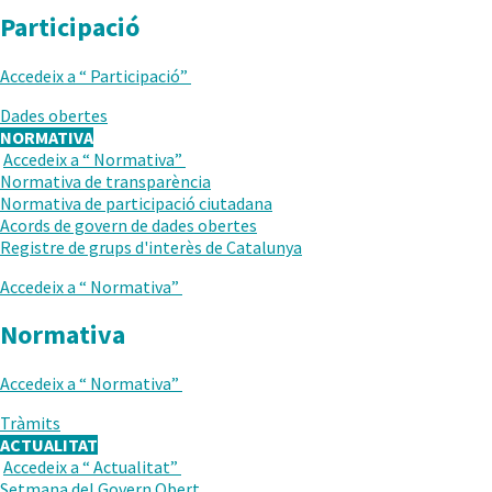
Participació
Accedeix a “
Participació
”
Dades obertes
NORMATIVA
Accedeix a “
Normativa
”
TORNAR
Normativa de transparència
AL
Normativa de participació ciutadana
NIVELL
Acords de govern de dades obertes
ANTERIOR
Registre de grups d'interès de Catalunya
Accedeix a “
Normativa
”
Normativa
Accedeix a “
Normativa
”
Tràmits
ACTUALITAT
Accedeix a “
Actualitat
”
TORNAR
Setmana del Govern Obert