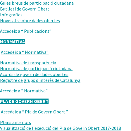
ANTERIOR
Guies breus de participació ciutadana
Butlletí de Govern Obert
Infografies
.
Novetats sobre dades obertes
Obre
Accedeix a “
Publicacions
”
en
una
NORMATIVA
nova
finestra.
Accedeix a “
Normativa
”
TORNAR
AL
Normativa de transparència
NIVELL
Normativa de participació ciutadana
ANTERIOR
Acords de govern de dades obertes
Registre de grups d'interès de Catalunya
Accedeix a “
Normativa
”
PLA DE GOVERN OBERT
Accedeix a “
Pla de Govern Obert
”
TORNAR
AL
Plans anteriors
NIVELL
Visualització de l'execució del Pla de Govern Obert 2017-2018