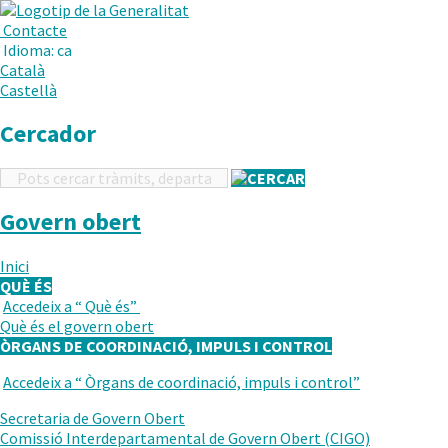
.
Obre
Menú
Contacte
en
Idioma:
ca
una
Català
nova
Castellà
finestra.
Cercador
Cercador
Govern obert
Inici
QUÈ ÉS
Accedeix a “
Què és
”
TORNAR
Què és el govern obert
AL
ÒRGANS DE COORDINACIÓ, IMPULS I CONTROL
NIVELL
ANTERIOR
Accedeix a “
Òrgans de coordinació, impuls i control
”
TORNAR
AL
Secretaria de Govern Obert
NIVELL
Comissió Interdepartamental de Govern Obert (CIGO)