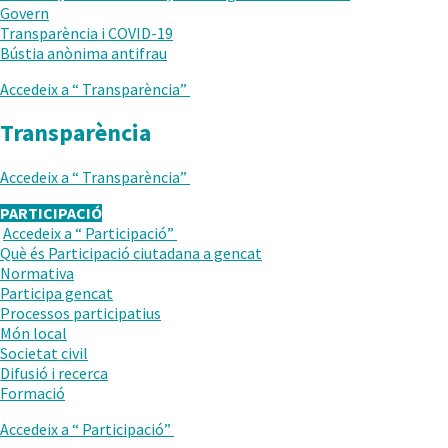
Govern
Transparència i COVID-19
.
Bústia anònima antifrau
Obre
Accedeix a “
Transparència
”
en
una
Transparència
nova
finestra.
Accedeix a “
Transparència
”
PARTICIPACIÓ
Accedeix a “
Participació
”
TORNAR
Què és Participació ciutadana a gencat
AL
Normativa
NIVELL
.
Participa gencat
ANTERIOR
Obre
.
Processos participatius
en
Obre
Món local
una
en
Societat civil
nova
una
Difusió i recerca
finestra.
nova
Formació
finestra.
Accedeix a “
Participació
”