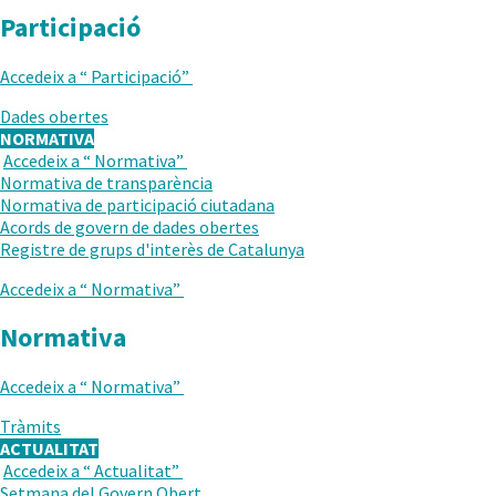
Participació
Accedeix a “
Participació
”
Dades obertes
NORMATIVA
Accedeix a “
Normativa
”
TORNAR
Normativa de transparència
AL
Normativa de participació ciutadana
NIVELL
Acords de govern de dades obertes
ANTERIOR
Registre de grups d'interès de Catalunya
Accedeix a “
Normativa
”
Normativa
Accedeix a “
Normativa
”
Tràmits
ACTUALITAT
Accedeix a “
Actualitat
”
TORNAR
Setmana del Govern Obert