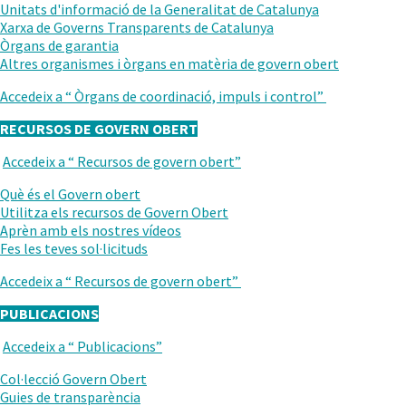
ANTERIOR
Unitats d'informació de la Generalitat de Catalunya
Xarxa de Governs Transparents de Catalunya
Òrgans de garantia
Altres organismes i òrgans en matèria de govern obert
Accedeix a “
Òrgans de coordinació, impuls i control
”
RECURSOS DE GOVERN OBERT
Accedeix a “
Recursos de govern obert
”
TORNAR
AL
.
Què és el Govern obert
NIVELL
Obre
Utilitza els recursos de Govern Obert
ANTERIOR
en
.
Aprèn amb els nostres vídeos
una
Obre
Fes les teves sol·licituds
nova
en
Accedeix a “
Recursos de govern obert
”
finestra.
una
nova
PUBLICACIONS
finestra.
Accedeix a “
Publicacions
”
TORNAR
AL
Col·lecció Govern Obert
NIVELL
Guies de transparència