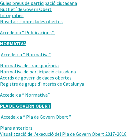
ANTERIOR
Guies breus de participació ciutadana
Butlletí de Govern Obert
Infografies
.
Novetats sobre dades obertes
Obre
Accedeix a “
Publicacions
”
en
una
NORMATIVA
nova
finestra.
Accedeix a “
Normativa
”
TORNAR
AL
Normativa de transparència
NIVELL
Normativa de participació ciutadana
ANTERIOR
Acords de govern de dades obertes
Registre de grups d'interès de Catalunya
Accedeix a “
Normativa
”
PLA DE GOVERN OBERT
Accedeix a “
Pla de Govern Obert
”
TORNAR
AL
Plans anteriors
NIVELL
Visualització de l'execució del Pla de Govern Obert 2017-2018