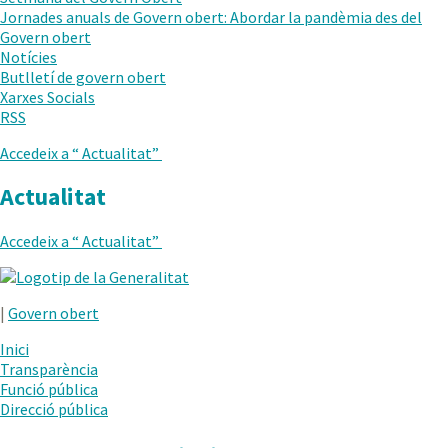
AL
Jornades anuals de Govern obert: Abordar la pandèmia des del
NIVELL
Govern obert
ANTERIOR
Notícies
Butlletí de govern obert
Xarxes Socials
RSS
Accedeix a “
Actualitat
”
Actualitat
Accedeix a “
Actualitat
”
.
Obre
|
Govern obert
en
una
Inici
nova
Transparència
finestra.
Funció pública
Direcció pública