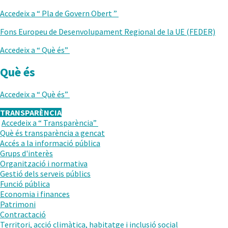
ANTERIOR
Accedeix a “
Pla de Govern Obert
”
Fons Europeu de Desenvolupament Regional de la UE (FEDER)
Accedeix a “
Què és
”
Què és
Accedeix a “
Què és
”
TRANSPARÈNCIA
Accedeix a “
Transparència
”
TORNAR
Què és transparència a gencat
AL
Accés a la informació pública
NIVELL
Grups d'interès
ANTERIOR
Organització i normativa
Gestió dels serveis públics
Funció pública
Economia i finances
Patrimoni
Contractació
Territori, acció climàtica, habitatge i inclusió social