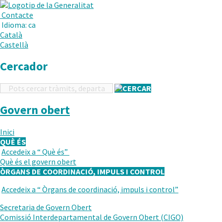
.
Obre
Menú
Contacte
en
Idioma:
ca
una
Català
nova
Castellà
finestra.
Cercador
Cercador
Govern obert
Inici
QUÈ ÉS
Accedeix a “
Què és
”
TORNAR
Què és el govern obert
AL
ÒRGANS DE COORDINACIÓ, IMPULS I CONTROL
NIVELL
ANTERIOR
Accedeix a “
Òrgans de coordinació, impuls i control
”
TORNAR
AL
Secretaria de Govern Obert
NIVELL
Comissió Interdepartamental de Govern Obert (CIGO)