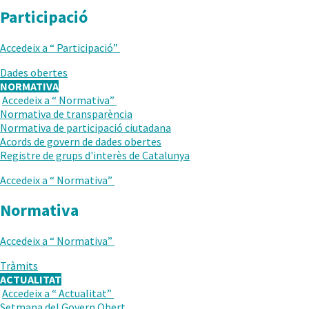
Participació
Accedeix a “
Participació
”
Dades obertes
NORMATIVA
Accedeix a “
Normativa
”
TORNAR
Normativa de transparència
AL
Normativa de participació ciutadana
NIVELL
Acords de govern de dades obertes
ANTERIOR
Registre de grups d'interès de Catalunya
Accedeix a “
Normativa
”
Normativa
Accedeix a “
Normativa
”
Tràmits
ACTUALITAT
Accedeix a “
Actualitat
”
TORNAR
Setmana del Govern Obert