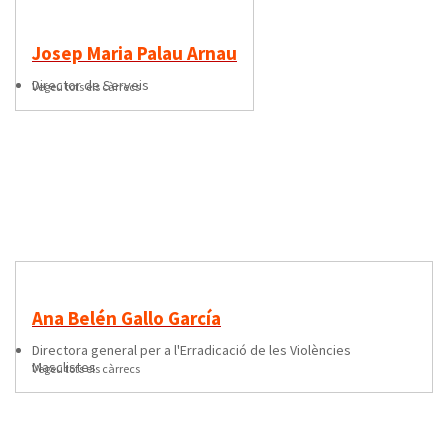
Josep Maria Palau Arnau
director de Serveis
Vegeu tots els càrrecs
Ana Belén Gallo García
directora general per a l'Erradicació de les Violències
Masclistes
Vegeu tots els càrrecs