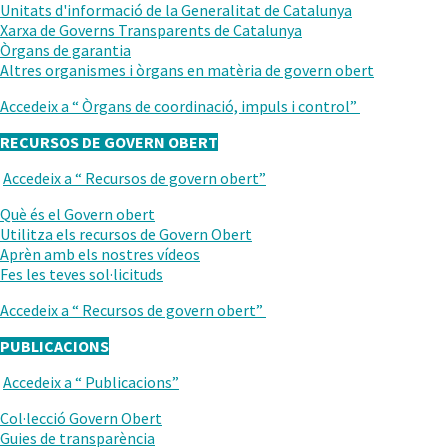
ANTERIOR
Unitats d'informació de la Generalitat de Catalunya
Xarxa de Governs Transparents de Catalunya
Òrgans de garantia
Altres organismes i òrgans en matèria de govern obert
Accedeix a “
Òrgans de coordinació, impuls i control
”
RECURSOS DE GOVERN OBERT
Accedeix a “
Recursos de govern obert
”
TORNAR
AL
.
Què és el Govern obert
NIVELL
Obre
Utilitza els recursos de Govern Obert
ANTERIOR
en
.
Aprèn amb els nostres vídeos
una
Obre
Fes les teves sol·licituds
nova
en
Accedeix a “
Recursos de govern obert
”
finestra.
una
nova
PUBLICACIONS
finestra.
Accedeix a “
Publicacions
”
TORNAR
AL
Col·lecció Govern Obert
NIVELL
Guies de transparència