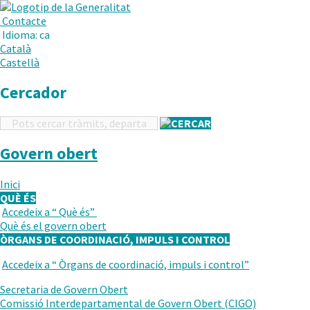
.
Obre
Menú
Contacte
en
Idioma:
ca
una
Català
nova
Castellà
finestra.
Cercador
Cercador
Govern obert
Inici
QUÈ ÉS
Accedeix a “
Què és
”
TORNAR
Què és el govern obert
AL
ÒRGANS DE COORDINACIÓ, IMPULS I CONTROL
NIVELL
ANTERIOR
Accedeix a “
Òrgans de coordinació, impuls i control
”
TORNAR
AL
Secretaria de Govern Obert
NIVELL
Comissió Interdepartamental de Govern Obert (CIGO)