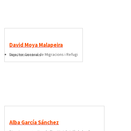
David Moya Malapeira
Director General de Migracions i Refugi
Vegeu tots els càrrecs
Alba García Sánchez