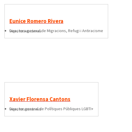
Eunice Romero Rivera
directora general de Migracions, Refugi i Antiracisme
Vegeu tots els càrrecs
Xavier Florensa Cantons
director general de Polítiques Públiques LGBTI+
Vegeu tots els càrrecs