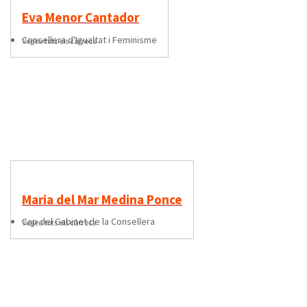
Eva Menor Cantador
consellera d'Igualtat i Feminisme
Vegeu tots els càrrecs
Maria del Mar Medina Ponce
cap del Gabinet de la Consellera
Vegeu tots els càrrecs