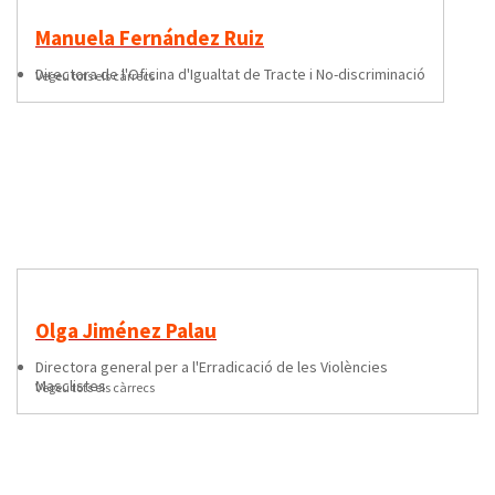
Manuela Fernández Ruiz
directora de l'Oficina d'Igualtat de Tracte i No-discriminació
Vegeu tots els càrrecs
Olga Jiménez Palau
directora general per a l'Erradicació de les Violències
Masclistes
Vegeu tots els càrrecs