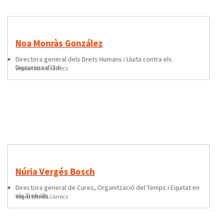
Noa Monràs González
directora general dels Drets Humans i Lluita contra els
Discursos d'Odi
Vegeu tots els càrrecs
Núria Vergés Bosch
directora general de Cures, Organització del Temps i Equitat en
els Treballs
Vegeu tots els càrrecs