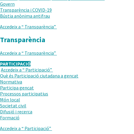
Govern
Transparència i COVID-19
.
Bústia anònima antifrau
Obre
Accedeix a “
Transparència
”
en
una
Transparència
nova
finestra.
Accedeix a “
Transparència
”
PARTICIPACIÓ
Accedeix a “
Participació
”
TORNAR
Què és Participació ciutadana a gencat
AL
Normativa
NIVELL
.
Participa gencat
ANTERIOR
Obre
.
Processos participatius
en
Obre
Món local
una
en
Societat civil
nova
una
Difusió i recerca
finestra.
nova
Formació
finestra.
Accedeix a “
Participació
”