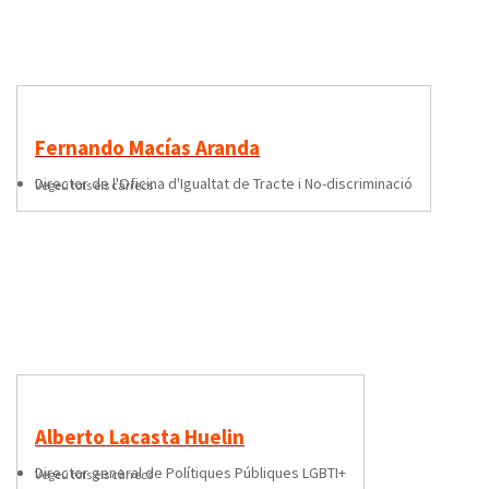
Fernando Macías Aranda
director de l'Oficina d'Igualtat de Tracte i No-discriminació
Vegeu tots els càrrecs
Alberto Lacasta Huelin
director general de Polítiques Públiques LGBTI+
Vegeu tots els càrrecs