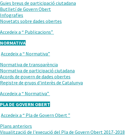
ANTERIOR
Guies breus de participació ciutadana
Butlletí de Govern Obert
Infografies
.
Novetats sobre dades obertes
Obre
Accedeix a “
Publicacions
”
en
una
NORMATIVA
nova
finestra.
Accedeix a “
Normativa
”
TORNAR
AL
Normativa de transparència
NIVELL
Normativa de participació ciutadana
ANTERIOR
Acords de govern de dades obertes
Registre de grups d'interès de Catalunya
Accedeix a “
Normativa
”
PLA DE GOVERN OBERT
Accedeix a “
Pla de Govern Obert
”
TORNAR
AL
Plans anteriors
NIVELL
Visualització de l'execució del Pla de Govern Obert 2017-2018