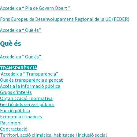
ANTERIOR
Accedeix a “
Pla de Govern Obert
”
Fons Europeu de Desenvolupament Regional de la UE (FEDER)
Accedeix a “
Què és
”
Què és
Accedeix a “
Què és
”
TRANSPARÈNCIA
Accedeix a “
Transparència
”
TORNAR
Què és transparència a gencat
AL
Accés a la informació pública
NIVELL
Grups d'interès
ANTERIOR
Organització i normativa
Gestió dels serveis públics
Funció pública
Economia i finances
Patrimoni
Contractació
Territori, acció climàtica, habitatge i inclusió social