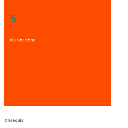
5
destinacions
Obsequis