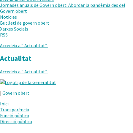
AL
Jornades anuals de Govern obert: Abordar la pandèmia des del
NIVELL
Govern obert
ANTERIOR
Notícies
Butlletí de govern obert
Xarxes Socials
RSS
Accedeix a “
Actualitat
”
Actualitat
Accedeix a “
Actualitat
”
.
Obre
|
Govern obert
en
una
Inici
nova
Transparència
finestra.
Funció pública
Direcció pública