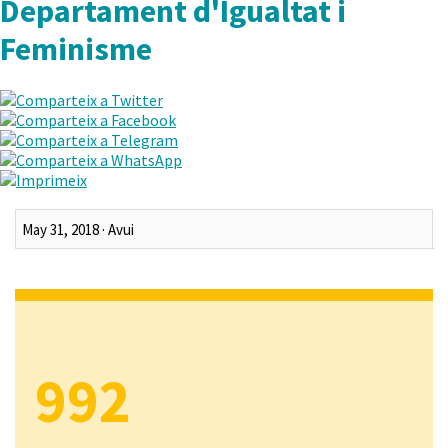
Departament d'Igualtat i
Feminisme
Darrer mes
Darrers tres mesos
Darrer any
Tot
992
Rang personalitzat