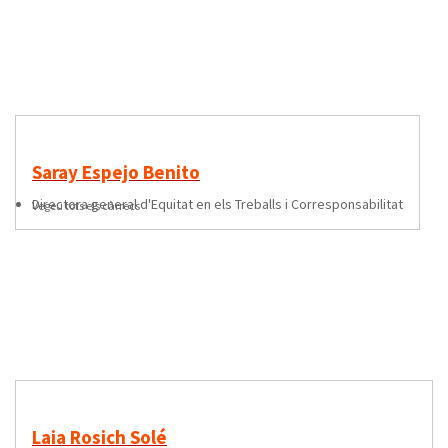
Saray Espejo Benito
directora general d'Equitat en els Treballs i Corresponsabilitat
Vegeu tots els càrrecs
Laia Rosich Solé