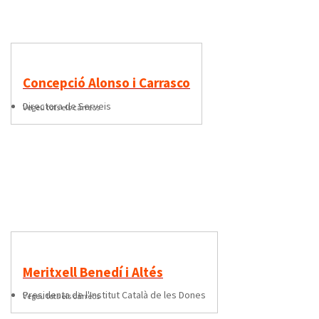
Concepció Alonso i Carrasco
directora de Serveis
Vegeu tots els càrrecs
Meritxell Benedí i Altés
presidenta de l'Institut Català de les Dones
Vegeu tots els càrrecs