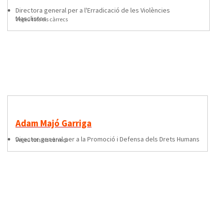
directora general per a l'Erradicació de les Violències
Masclistes
Vegeu tots els càrrecs
Adam Majó Garriga
director general per a la Promoció i Defensa dels Drets Humans
Vegeu tots els càrrecs