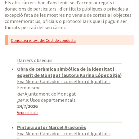
Els alts càrrecs han d’abstenir-se d'acceptar regals i
donacions de particulars i d'entitats públiques o privades a
excepció feta de les mostres no venals de cortesia i objectes
commemoratius, oficials o protocol·laris que li puguin ser
lliurats per raó del seu càrrec.
Consulteu el text del Codi de conducta
Darrers obsequis
Obra de ceràmica simbòlica de la identitat i
esperit de Montgat (autora Karina López Sitja)
Eva Menor Cantador - consellera d'Igualtat i
Feminisme
de:
Ajuntament de Montgat
per a:
Usos departamentals
24/7/2026
Veure detalls
Pintura autor Marcel Aragonès
Eva Menor Cantador - consellera d'Igualtat i